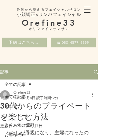
身体から整えるフェイシャルサロン
小顔矯正×リンパフェイシャル
Orefine33
​オリファインサンサン
予約はこちら→
℡ 080-4577-8899
記事
全ての記事
Orefine33
全ての記事
2021年6月4日
読了時間: 2分
30代からのプライベート
アロマ
を楽しむ方法
キャンペーン
よくあるご質問
更新日：
2021年6月7日
わたしが母親になり、主婦になったの
お客様の声