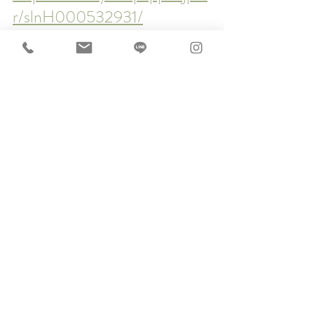
r/slnH000532931/
＃自分ご褒美
＃藤沢駅近
#当日予約
＃リラクゼーション
＃マッサージ
＃藤沢
＃湘南
＃茅ヶ崎
＃辻堂
＃戸塚
＃大和
＃鎌倉
＃大船
＃駅近
＃徒歩圏内
＃隠れ家サロン