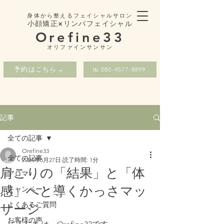
身体から整えるフェイシャルサロン
小顔矯正×リンパフェイシャル
Orefine33
​オリファインサンサン
予約はこちら→
℡ 080-4577-8899
記事
全ての記事
Orefine33
全ての記事
2024年6月27日
読了時間: 1分
肩こりの「結果」と「体
アロマ
感」へと導くかっさマッ
キャンペーン
よくあるご質問
サージ
お客様の声