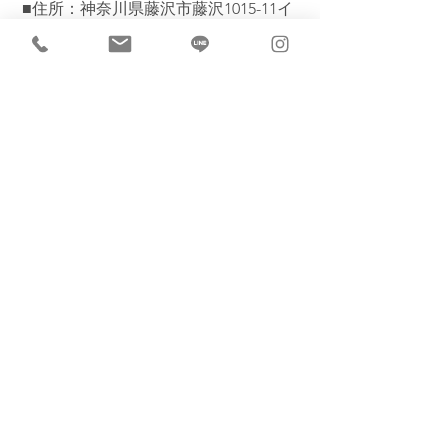
 ■住所：神奈川県藤沢市藤沢1015-11イ
ーマフラット101          
 ■電話：080-4577-8899          
 ■営業時間：10:00-20：00 ※最終受付
19：00          
 ＿.＊＿.＊＿.＊＿.＊＿.＊＿.＊＿.＊＿.
＊＿.＊＿.＊          
すべて表示
最新記事