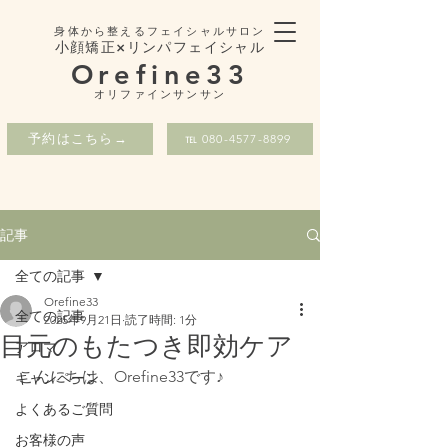
身体から整えるフェイシャルサロン
小顔矯正×リンパフェイシャル
Orefine33
​オリファインサンサン
予約はこちら→
℡ 080-4577-8899
記事
全ての記事
Orefine33
全ての記事
2025年9月21日
読了時間: 1分
目元のもたつき即効ケア
アロマ
こんにちは、Orefine33です♪ 
キャンペーン
よくあるご質問
お客様の声