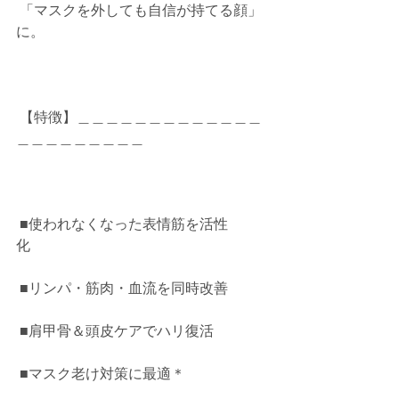
 「マスクを外しても自信が持てる顔」
に。          
 【特徴】＿＿＿＿＿＿＿＿＿＿＿＿＿
＿＿＿＿＿＿＿＿＿          
 ■使われなくなった表情筋を活性
化          
 ■リンパ・筋肉・血流を同時改善          
 ■肩甲骨＆頭皮ケアでハリ復活          
 ■マスク老け対策に最適＊          