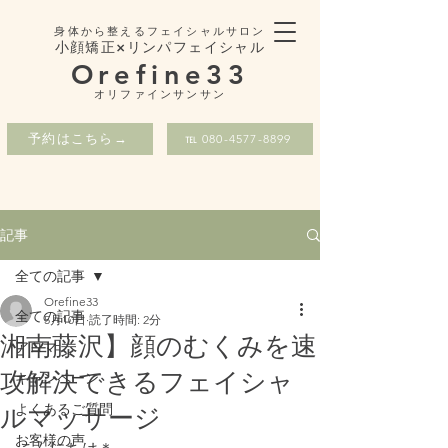
身体から整えるフェイシャルサロン
小顔矯正×リンパフェイシャル
Orefine33
​オリファインサンサン
予約はこちら→
℡ 080-4577-8899
記事
全ての記事
Orefine33
全ての記事
5月10日
読了時間: 2分
湘南藤沢】顔のむくみを速
アロマ
攻解決できるフェイシャ
キャンペーン
よくあるご質問
ルマッサージ
お客様の声