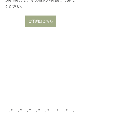
Orefine33で、その変化を体感してみて
ください。
ご予約はこちら
＿.＊＿.＊＿.＊＿.＊＿.＊＿.＊＿.＊＿.