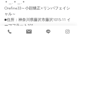
＊＿.＊＿.＊
Orefine33～小顔矯正×リンパフェイシ
ャル～
■住所：神奈川県藤沢市藤沢1015-11 イ
ーマフラット101
■電話：080-4577-8899
■営業時間：10:00～20:00（最終受付
19:00）
＿.＊＿.＊＿.＊＿.＊＿.＊＿.＊＿.＊＿.
＊＿.＊＿.＊
#小顔矯正
#むくみ改善
#かっさフェイ
シャル
#リンパマッサージ
#リフトアッ
プ
#たるみ改善
#東洋医学
#フェイシャ
ル
#藤沢小顔矯正
#湘南エステ
#艶肌
#
アンチエイジング
#プライベートサロン