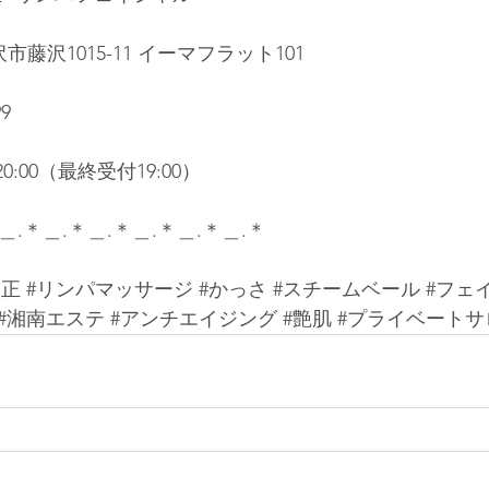
藤沢1015-11 イーマフラット101
9
0:00（最終受付19:00）
＿.＊＿.＊＿.＊＿.＊＿.＊＿.＊
矯正
#リンパマッサージ
#かっさ
#スチームベール
#フェ
#湘南エステ
#アンチエイジング
#艶肌
#プライベートサ