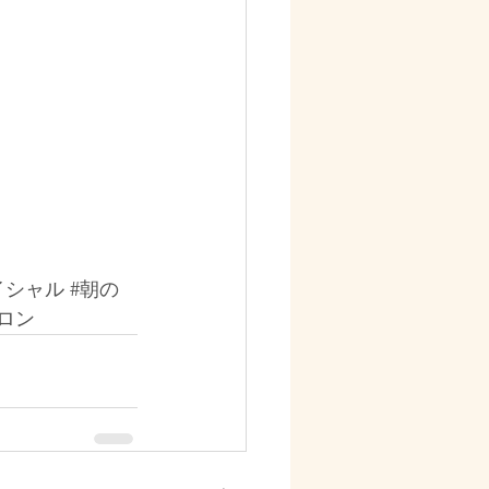
イシャル
#朝の
ロン