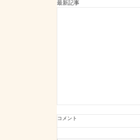
最新記事
【湘南藤沢】更年期のむくみ
コメント
や自律神経の乱れに！
こんにちは、Orefne33です 「朝