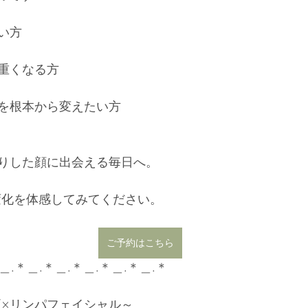
い方
重くなる方
を根本から変えたい方
りした顔に出会える毎日へ。
その変化を体感してみてください。
ご予約はこちら
＿.＊＿.＊＿.＊＿.＊＿.＊＿.＊
顔矯正×リンパフェイシャル～