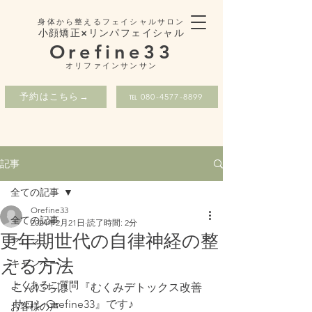
身体から整えるフェイシャルサロン
小顔矯正×リンパフェイシャル
Orefine33
​オリファインサンサン
予約はこちら→
℡ 080-4577-8899
記事
全ての記事
Orefine33
全ての記事
2024年2月21日
読了時間: 2分
更年期世代の自律神経の整
アロマ
える方法
キャンペーン
よくあるご質問
こんにちは、『むくみデトックス改善
サロンOrefine33』です♪
お客様の声