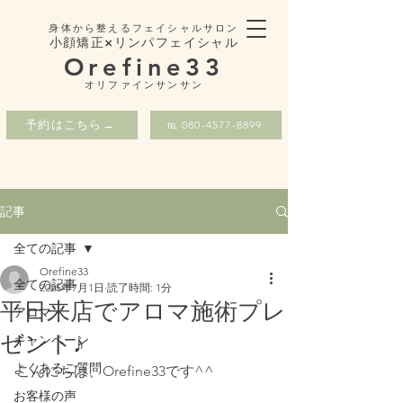
身体から整えるフェイシャルサロン
小顔矯正×リンパフェイシャル
Orefine33
​オリファインサンサン
予約はこちら→
℡ 080-4577-8899
記事
全ての記事
Orefine33
全ての記事
2025年7月1日
読了時間: 1分
平日来店でアロマ施術プレ
アロマ
ゼント♪
キャンペーン
よくあるご質問
こんにちは、Orefine33です^^
お客様の声