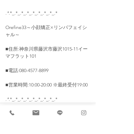
.*
.*_.*_.*_.*_.*_.*_.*_.*_.*
Orefine33～小顔矯正×リンパフェイシ
ャル～
■住所:神奈川県藤沢市藤沢1015-11イー
マフラット101
■電話:080-4577-8899
■営業時間:10:00-20:00 ※最終受付19:00
.*
.*_.*_.*_.*_.*_.*_.*_.*_.*