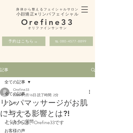
身体から整えるフェイシャルサロン
小顔矯正×リンパフェイシャル
Orefine33
​オリファインサンサン
予約はこちら→
℡ 080-4577-8899
記事
全ての記事
Orefine33
全ての記事
2025年3月16日
読了時間: 2分
リンパマッサージがお肌
アロマ
に与える影響とは?!
キャンペーン
よくあるご質問
こんにちは、Orefine33です
お客様の声