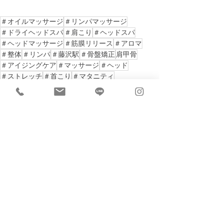
＃オイルマッサージ
＃リンパマッサージ
＃ドライヘッドスパ
＃肩こり
＃ヘッドスパ
＃ヘッドマッサージ
＃筋膜リリース
＃アロマ
＃整体
＃リンパ
＃藤沢駅
＃骨盤矯正
肩甲骨
＃アイジングケア
＃マッサージ
＃ヘッド
＃ストレッチ
＃首こり
＃マタニティ
＃マッサージサロン
＃エステサロン
＃リラクゼーション
＃藤沢湘南
＃湘南
＃リンパドレナージュ
＃東海道線
＃小田急線
＃江ノ電
＃冬のボーナス
＃自己投資
すべて表示
最新記事