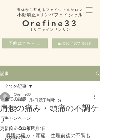
身体から整えるフェイシャルサロン
小顔矯正×リンパフェイシャル
Orefine33
​オリファインサンサン
予約はこちら→
℡ 080-4577-8899
記事
全ての記事
Orefine33
全ての記事
2021年11月4日
読了時間: 1分
肩腰の痛み・頭痛の不調ケ
アロマ
ア
キャンペーン
よくあるご質問
更新日：
2021年11月4日
肩腰の痛み・頭痛　生理前後の不調も
お客様の声