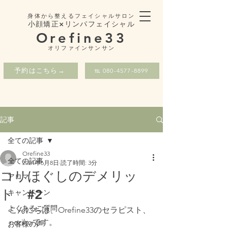
身体から整えるフェイシャルサロン
小顔矯正×リンパフェイシャル
Orefine33
​オリファインサンサン
予約はこちら→
℡ 080-4577-8899
記事
全ての記事
Orefine33
全ての記事
2021年6月8日
読了時間: 3分
コリほぐしのデメリッ
アロマ
ト #2
キャンペーン
よくあるご質問
こんにちは、Orefine33のセラピスト、
norikoです。
お客様の声