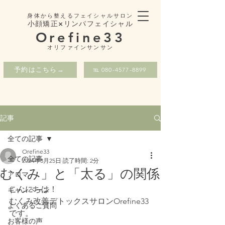
身体から整えるフェイシャルサロン
小顔矯正×リンパフェイシャル
Orefine33
​オリファインサンサン
予約はこちら→
℡ 080-4577-8899
記事
全ての記事
Orefine33
全ての記事
2024年8月25日
読了時間: 2分
むくみ」と「太る」の関係
アロマ
こんにちは！
キャンペーン
むくみ改善デトックスサロンOrefine33
よくあるご質問
です。
お客様の声