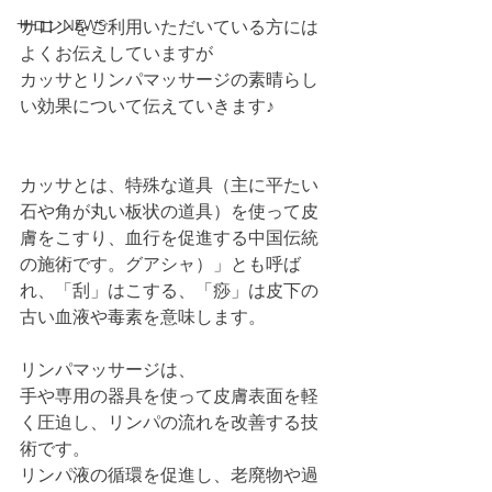
サロンNEWS
サロンをご利用いただいている方には
よくお伝えしていますが
カッサとリンパマッサージの素晴らし
い効果について伝えていきます♪
カッサとは、特殊な道具（主に平たい
石や角が丸い板状の道具）を使って皮
膚をこすり、血行を促進する中国伝統
の施術です。グアシャ）」とも呼ば
れ、「刮」はこする、「痧」は皮下の
古い血液や毒素を意味します。
リンパマッサージは、
手や専用の器具を使って皮膚表面を軽
く圧迫し、リンパの流れを改善する技
術です。
リンパ液の循環を促進し、老廃物や過