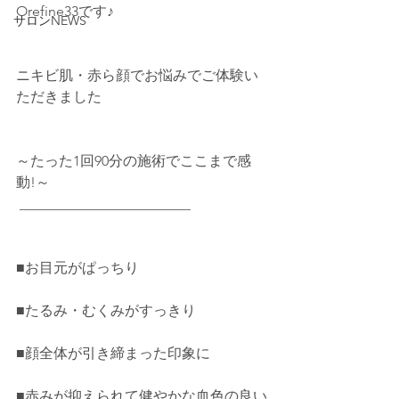
Orefine33です♪
サロンNEWS
ニキビ肌・赤ら顔でお悩みでご体験い
ただきました
～たった1回90分の施術でここまで感
動!～
 ________________________
■お目元がぱっちり
■たるみ・むくみがすっきり
■顔全体が引き締まった印象に 
■赤みが抑えられて健やかな血色の良い