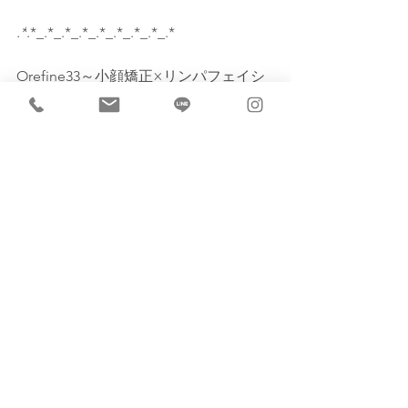
.*
.*_.*_.*_.*_.*_.*_.*_.*_.*
Orefine33～小顔矯正×リンパフェイシ
ャル～
■住所:神奈川県藤沢市藤沢1015-11イー
マフラット101
■電話:080-4577-8899
■営業時間:10:00-20:00 ※最終受付19:00
.*
.*_.*_.*_.*_.*_.*_.*_.*_.*