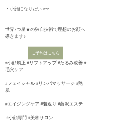
・小顔になりたい etc...
世界7つ星★の独自技術で理想のお顔へ
導きます♪
ご予約はこちら
#小顔矯正
#リフトアップ
#たるみ改善
#
毛穴ケア
#フェイシャル
#リンパマッサージ
#艶
肌
#エイジングケア
#若返り
#藤沢エステ
#小顔専門
#美容サロン