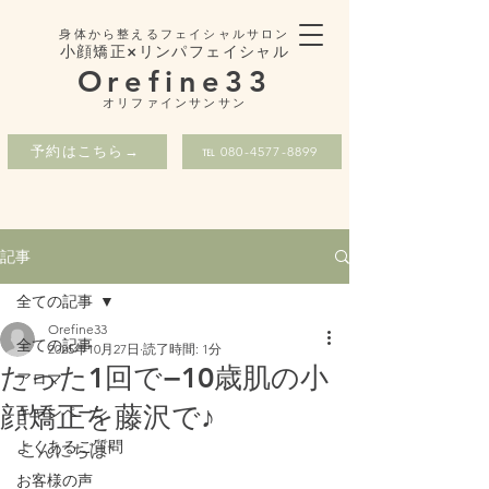
身体から整えるフェイシャルサロン
小顔矯正×リンパフェイシャル
Orefine33
​オリファインサンサン
予約はこちら→
℡ 080-4577-8899
記事
全ての記事
Orefine33
全ての記事
2025年10月27日
読了時間: 1分
たった1回で−10歳肌の小
アロマ
顔矯正を藤沢で♪
キャンペーン
よくあるご質問
こんにちは*
お客様の声