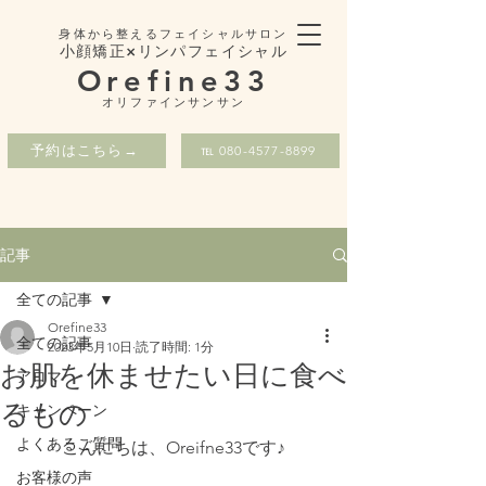
身体から整えるフェイシャルサロン
小顔矯正×リンパフェイシャル
Orefine33
​オリファインサンサン
予約はこちら→
℡ 080-4577-8899
記事
全ての記事
Orefine33
全ての記事
2023年5月10日
読了時間: 1分
お肌を休ませたい日に食べ
アロマ
るもの
キャンペーン
よくあるご質問
こんにちは、Oreifne33です♪
お客様の声