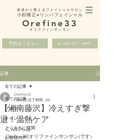
身体から整えるフェイシャルサロン
小顔矯正×リンパフェイシャル
Orefine33
​オリファインサンサン
予約はこちら→
℡ 080-4577-8899
記事
全ての記事
Orefine33
全ての記事
1月24日
読了時間: 2分
【湘南藤沢】冷えすぎ撃
アロマ
退！温熱ケア
キャンペーン
よくあるご質問
こんにちは.*    
Orefine33(オリファインサンサン)です♪ 
お客様の声