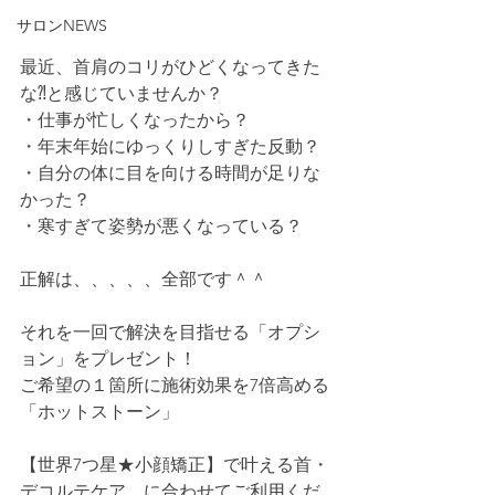
サロンNEWS
最近、首肩のコリがひどくなってきた
な⁈と感じていませんか？
・仕事が忙しくなったから？
・年末年始にゆっくりしすぎた反動？
・自分の体に目を向ける時間が足りな
かった？
・寒すぎて姿勢が悪くなっている？
正解は、、、、、全部です＾＾
それを一回で解決を目指せる「オプシ
ョン」をプレゼント！
ご希望の１箇所に施術効果を7倍高める
「ホットストーン」
【世界7つ星★小顔矯正】で叶える首・
デコルテケア    に合わせてご利用くだ