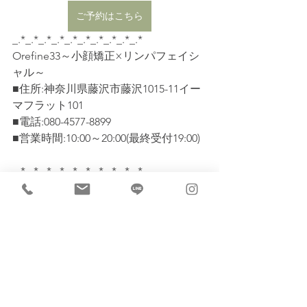
ご予約はこちら
_.*_.*_.*_.*_.*_.*_.*_.*_.*_.*    
Orefine33～小顔矯正×リンパフェイシ
ャル～    
■住所:神奈川県藤沢市藤沢1015-11イー
マフラット101    
■電話:080-4577-8899    
■営業時間:10:00～20:00(最終受付19:00)  
_.*_.*_.*_.*_.*_.*_.*_.*_.*_.*    
#小顔矯正
#デコルテケア
#リフトアッ
プ
#たるみ
#首こり
#肩こり
#リンパマッサージ
#フェイシ
ャル
#艶肌
#藤沢小顔矯正