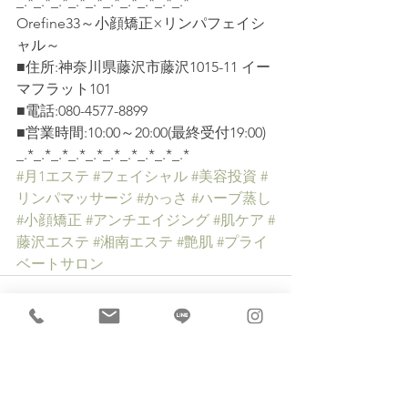
_.*_.*_.*_.*_.*_.*_.*_.*_.*_.*
Orefine33～小顔矯正×リンパフェイシ
ャル～
■住所:神奈川県藤沢市藤沢1015-11 イー
マフラット101
■電話:080-4577-8899
■営業時間:10:00～20:00(最終受付19:00)
_.*_.*_.*_.*_.*_.*_.*_.*_.*_.*
#月1エステ
#フェイシャル
#美容投資
#
リンパマッサージ
#かっさ
#ハーブ蒸し
#小顔矯正
#アンチエイジング
#肌ケア
#
藤沢エステ
#湘南エステ
#艶肌
#プライ
ベートサロン