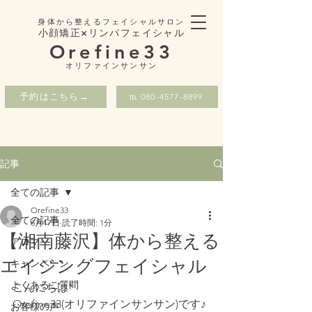
身体から整えるフェイシャルサロン
小顔矯正×リンパフェイシャル
Orefine33
​オリファインサンサン
予約はこちら→
℡ 080-4577-8899
記事
全ての記事
Orefine33
全ての記事
6月17日
読了時間: 1分
【湘南藤沢】体から整える
アロマ
エイジングフェイシャル
キャンペーン
よくあるご質問
こんにちは*
Orefine33(オリファインサンサン)です♪
お客様の声