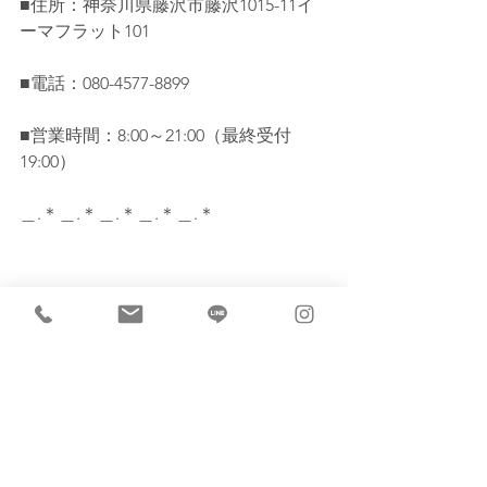
■住所：神奈川県藤沢市藤沢1015-11イ
ーマフラット101  
■電話：080-4577-8899  
■営業時間：8:00～21:00（最終受付
19:00）  
＿.＊＿.＊＿.＊＿.＊＿.＊  
#小顔矯正
#フェイシャル
#むくみ老け
#
たるみ改善
#リンパマッサージ
#藤沢小顔矯正
#筋膜リリース
#冬の美
容ケア