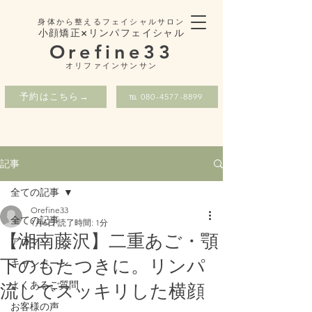
身体から整えるフェイシャルサロン
小顔矯正×リンパフェイシャル
Orefine33
​オリファインサンサン
予約はこちら→
℡ 080-4577-8899
記事
全ての記事
Orefine33
全ての記事
1月6日
読了時間: 1分
【湘南藤沢】二重あご・顎
アロマ
下のもたつきに。リンパ
キャンペーン
よくあるご質問
流しでスッキリした横顔
お客様の声