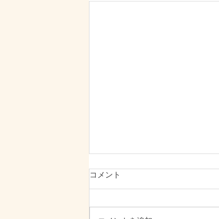
【湘南藤沢】更年期のむくみ
コメント
や自律神経の乱れに！
こんにちは、Orefne33です 「朝
起きた瞬間から顔や手がパンパン