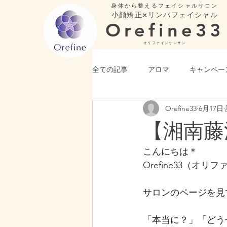
身体から整えるフェイシャルサロン
小顔矯正×リンパフェイシャル
Orefine33
​オリファインサンサン
全ての記事
アロマ
キャンペー
Orefine33
6月17日
【湘南藤
こんにちは＊
Orefine33（オ
サロンのページを見
「本当に？」「どう