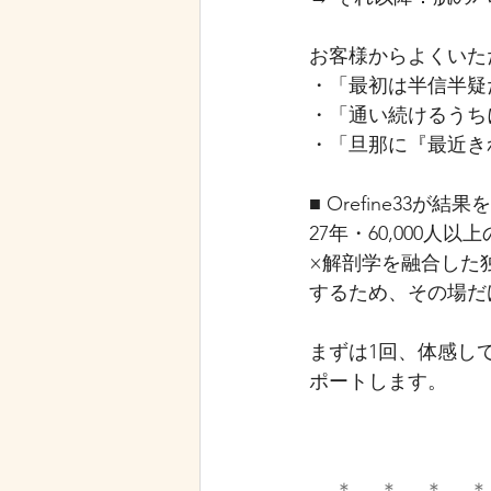
お客様からよくいた
・「最初は半信半疑
・「通い続けるうち
・「旦那に『最近き
■ Orefine33が
27年・60,000
×解剖学を融合した
するため、その場だ
まずは1回、体感して
ポートします。
＿.＊＿.＊＿.＊＿.＊