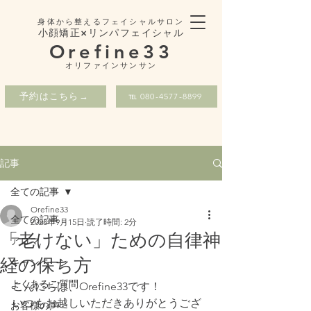
身体から整えるフェイシャルサロン
小顔矯正×リンパフェイシャル
Orefine33
​オリファインサンサン
予約はこちら→
℡ 080-4577-8899
記事
全ての記事
Orefine33
全ての記事
2023年9月15日
読了時間: 2分
「老けない」ための自律神
アロマ
経の保ち方
キャンペーン
よくあるご質問
こんにちは、Orefine33です！
いつもお越しいただきありがとうござ
お客様の声